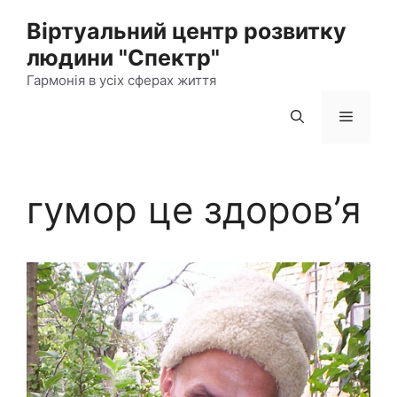
Перейти
Віртуальний центр розвитку
до
людини "Спектр"
контенту
Гармонія в усіх сферах життя
Меню
гумор це здоров’я