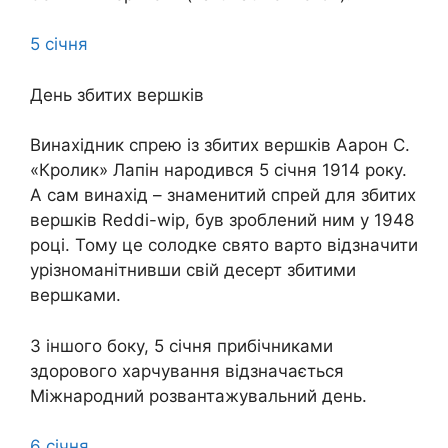
5 січня
День збитих вершків
Винахідник спрею із збитих вершків Аарон С.
«Кролик» Лапін народився 5 січня 1914 року.
А сам винахід – знаменитий спрей для збитих
вершків Reddi-wip, був зроблений ним у 1948
році. Тому це солодке свято варто відзначити
урізноманітнивши свій десерт збитими
вершками.
З іншого боку, 5 січня прибічниками
здорового харчування відзначається
Міжнародний розвантажувальний день.
6 січня