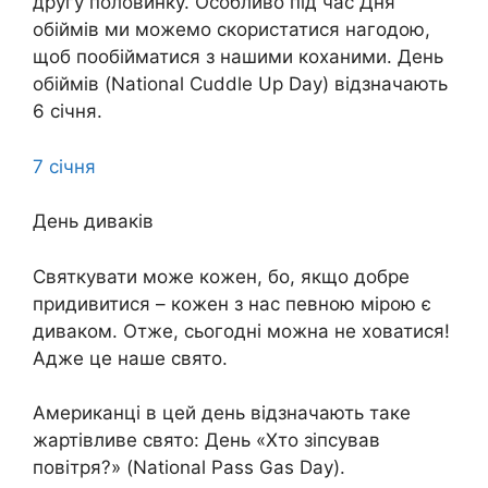
другу половинку. Особливо під час Дня
обіймів ми можемо скористатися нагодою,
щоб пообійматися з нашими коханими. День
обіймів (National Cuddle Up Day) відзначають
6 січня.
7 січня
День диваків
Святкувати може кожен, бо, якщо добре
придивитися – кожен з нас певною мірою є
диваком. Отже, сьогодні можна не ховатися!
Адже це наше свято.
Американці в цей день відзначають таке
жартівливе свято: День «Хто зіпсував
повітря?» (National Pass Gas Day).