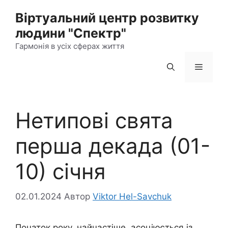
Перейти
Віртуальний центр розвитку
до
людини "Спектр"
контенту
Гармонія в усіх сферах життя
Меню
Нетипові свята
перша декада (01-
10) січня
02.01.2024
Автор
Viktor Hel-Savchuk
Початок року, найчастіше, асоціюється із