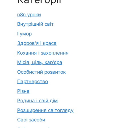
n8n уроки
Внутрішній світ
Гумор
Здоров'я і краса
Кохання і захоплення
Місія, ціль, кар'єра
Особистий розвиток
Партнерство
Різне
Родина і свій дім
Розширення світогляду
Свої засоби