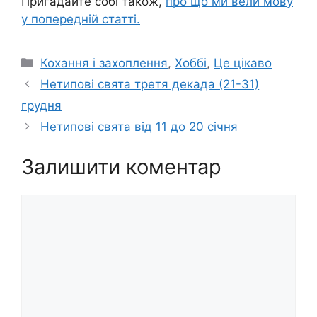
Пригадайте собі також,
про що ми вели мову
у попередній статті.
Категорії
Кохання і захоплення
,
Хоббі
,
Це цікаво
Навігація
Нетипові свята третя декада (21-31)
по
грудня
запису
Нетипові свята від 11 до 20 січня
Залишити коментар
Коментар